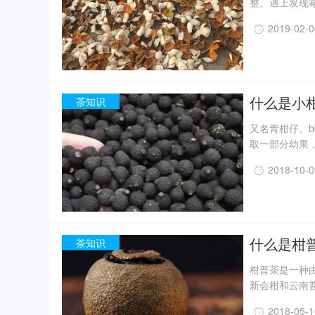
整。遇上发现
面，在积温积
2019-02-
发霉选择晒干
红柑为原材料
担忧。处理方
什么是小
茶知识
又名青柑仔、
取一部分幼果
们日常中看到
2018-10-
却有95%的
的存在体现。
比，最顶峰的
什么是柑
茶知识
柑普茶是一种
新会柑和云南
起，形成风味
2018-05-