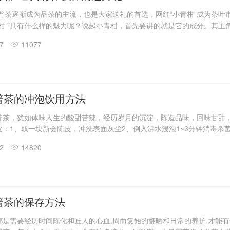
柑普茶逐渐成为品茶的主流，也是大家送礼的首选，网红“小青柑”成为茶叶
青柑 ”具有什么样的魅力呢？说起小青柑，首先要讲的就是它的成分。其主
是芸香科柑橘属柑橘亚属植物的果皮。广东人民脑洞大开，尝试用正在果
17
11077
肉装入普洱，于是小青柑便诞生了。小青柑走的是小清新路线，茶汤清淡
，深受喜爱。小青柑由柑皮和普洱茶组成，故其功效不可小觑。小青柑果
有杀菌、消炎、抗氧化、消积化滞、保护心血管等诸多生物药理活
普茶的冲泡饮用方法
普茶，犹如体味人生的酸甜苦辣，经历岁月的沉淀，陈造品味，回味甘甜
：1、取一块新会陈皮，冲洗表面灰尘2、倒入沸水浸泡1~3分钟消毒杀
加热水浸泡8分钟左右最佳，享用天然陈皮水，或加入茶，得到陈皮茶尝柑
02
14820
简单方便，又能时刻控制冲泡的浓淡。一泡一泡饮用，体验每一泡的层次变
细分为直冲法和开盖冲泡法。其中，直冲法是沿着小青柑的顶部从柑皮注
茶上，注水缓慢，使其充分溶解。而开盖冲泡法，顾名思义，就是在
普茶的保存方法
都是需要经历时间陈化和匠人的心血,周而复始的翻晒和日常的养护,才能