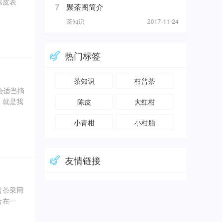
陈皮表
7
聚茶阁简介
法：轻微
茶知识
2017-11-24
是新会大
无需过分
暴晒
热门标签
茶知识
柑普茶
会适当摘
，就是我
陈皮
大红柑
的，但是
小青柑
小柑胎
食用价值
的反差
友情链接
普茶采用
合在一
熟普相