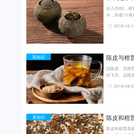
步入2020，
马，到底“小
是柑皮。柑皮
2019-10-
的青柑柑皮去
绿，小巧别致
烷酮成分，具
陈皮与柑
茶知识
品陈皮、尝柑
的飞升。品陈皮
浸出液，重新
2019-04-
1、整粒冲泡
冲泡法，还可
直接冲泡到熟
陈皮和柑
茶知识
陈皮和柑普茶