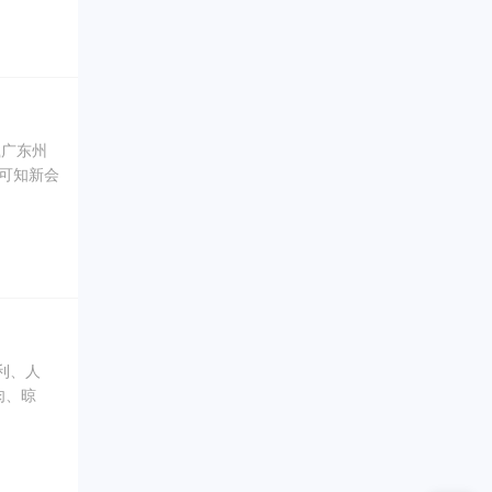
大大提升
得益彰、
产地的
载广东州
，可知新会
会商人利
”。历史
名声得以
利、人
肉、晾
从而产生
陈皮让全