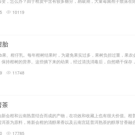
霉变，怎么办？由于柑皮中含有较多糖分，易吸潮，大量霉菌孢子散落在
湿场所，菌丝生成，分泌大量酵素，分解和溶蚀陈皮，致其腐败。处理方
05
10119
或者烘干，严重发霉则失去价值不可品饮。发现虫蛀，怎么办一般陈皮都
，成熟的大红皮因糖分高，在长期的保存中，出现虫蛀是很常见的事情，
法：如果是轻微受虫蛀的陈皮，可将虫子挑离后，再通过人工刷除及阳光
柑胎
bb果、柑仔乳。每年柑树结果时，为避免果实过多，果树负担过重，果农
，保持柑树的营养。这些摘下来的幼果，经过清洗消毒后，自然晒干保存
的像黑珍珠一般的小柑胎了。虽然柑胎在这阶段大部分是没有果肉在里头
09
11748
挥发油。柑胎价值：小柑胎其实本身就是很好的保健食材，有其特定的药、
每年5月份采摘的柑胎，柑体内蕴含的有益物质成分跟它本身体积可是极大
时候含有60多种类黄酮单位和保留了绝大部分的柑油，而其中的挥发油
普茶
由新会柑和云南熟普结合而成的产物，在功效和收藏上也有很大价值。柑
普洱茶为原料，将新会柑的清醇果香以及云南宫廷普洱熟茶的醇厚甘香融
独特、口感一绝的柑普茶，并且兼具新会陈皮和普洱茶的功效。当陈皮与
10
17785