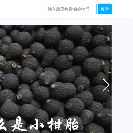
zblog
主
题