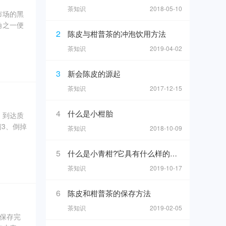
茶知识
2018-05-10
市场的黑
角之一便
2
陈皮与柑普茶的冲泡饮用方法
实发育期
，外观蜜
茶知识
2019-04-02
皮含有黄
3
新会陈皮的源起
茶知识
2017-12-15
4
什么是小柑胎
，到达质
菌3、倒掉
茶知识
2018-10-09
普茶：
化。整粒
5
什么是小青柑?它具有什么样的魅力呢?
水，或者
茶知识
2019-10-17
6
陈皮和柑普茶的保存方法
茶知识
2019-02-05
有保存完