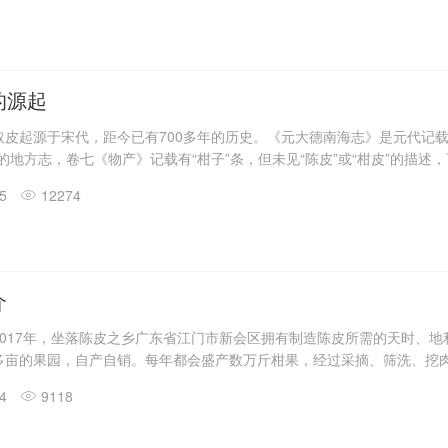
茶发酵的熟茶汤浓、香高、水润的品质特点与新会陈皮的果味清香结合，
同时，也将普洱、陈皮这两种产品的“生态健康”的属性紧密结合，两者相
好地提升了普洱茶的功效制作工艺：采摘：精选广东省江门市新会核心主
的源起
取皮起源于宋代，距今已有700多年的历史。《元大德南海志》是元代记
的地方志，卷七《物产》记载有“柑子”条，但未见“陈皮”或“柑皮”的描述
不响，更未成规模。至明清两代，得益于葵业带动，陈皮业声誉鹊起。新
15
12274
之便，将陈皮大批销往外省，令新会陈皮与新会葵扇名声远播、并称“二绝
都产柑橘皮，有些还曾作为“土贡”，但新会陈皮因药用、保健效果突出，
药“二陈汤“方剂源于宋代官修的《和剂局方》，清代大医
介
2017年，坐落陈皮之乡广东省江门市新会区拥有制造陈皮所需的天时、地
多亩的果园，自产自销。每年都会盛产数万斤柑果，经过采摘、筛洗、挖
利赋予了柑皮超高的药用价值然后经过太阳的洗礼、风化、时间的沉淀，
24
9118
立聚茶阁是为了宣传我们的茶文化，向全世界介绍新会的柑普茶和新会的
了解到陈皮喝柑普茶的价值。