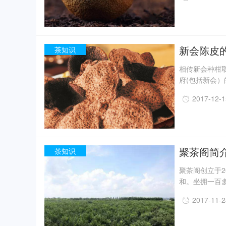
配，尤其是春
口感舒适度的
浑然天成，很
新会陈皮
茶知识
相传新会种柑
府(包括新会）
陈皮当时名气
2017-12-
用运销葵制品
上，江南各地
后来居上。中
聚茶阁简
茶知识
聚茶阁创立于
和。坐拥一百
晒，新会的地
2017-11-
陈皮。我们成
世界的你都能